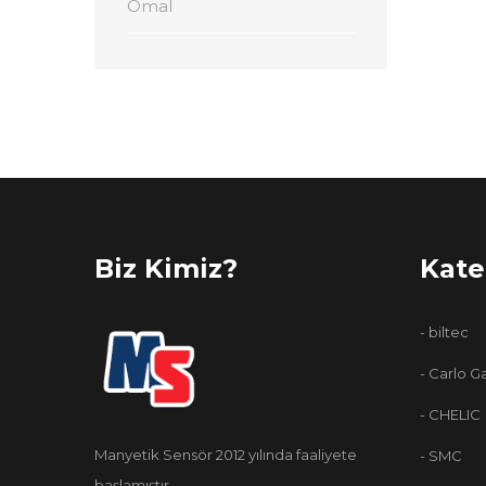
Omal
Biz Kimiz?
Kate
- biltec
- Carlo G
- CHELIC
Manyetik Sensör 2012 yılında faaliyete
- SMC
başlamıştır.