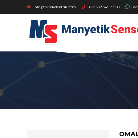
Buraya Tıklayıp Ulaşabilirsiniz - OMAL" />
info@biltekelektrik.com
+90 212 545 73 50
Wh
OMAL 