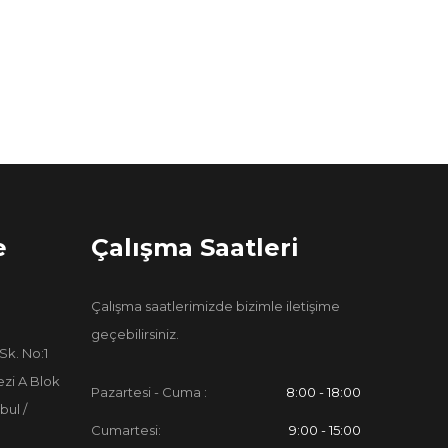
e
Çalışma Saatleri
Çalışma saatlerimizde bizimle iletişime
geçebilirsiniz.
Sk. No:1
zi A Blok
Pazartesi - Cuma :
8:00 - 18:00
bul /
Cumartesi:
9:00 - 15:00