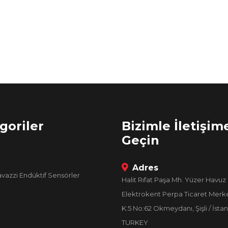
goriler
Bizimle İletişim
Geçin
Adres
avazzi Endüktif Sensörler
Halit Rıfat Paşa Mh. Yüzer Havuz 
Elektrokent Perpa Ticaret Merke
K:5 No:62 Okmeydanı, Şişli / İstan
TURKEY