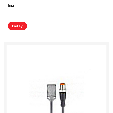
İFM
Detay