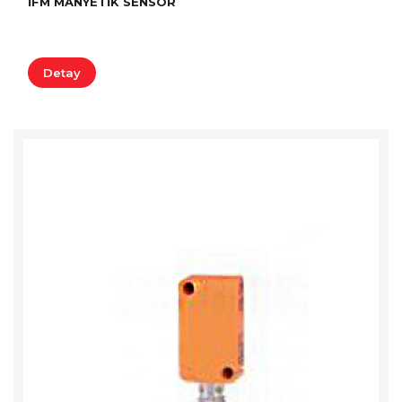
İFM MANYETIK SENSÖR
Detay