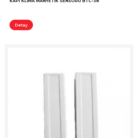
KAPI KLIMA MANYETIK SENSÖRÜ BTC-38
Detay