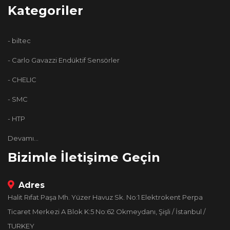
Kategoriler
- biltec
- Carlo Gavazzi Endüktif Sensörler
- CHELIC
- SMC
- HTP
Devamı...
Bizimle İletişime Geçin
Adres
Halit Rıfat Paşa Mh. Yüzer Havuz Sk. No:1 Elektrokent Perpa
Ticaret Merkezi A Blok K:5 No:62 Okmeydanı, Şişli / İstanbul /
TURKEY