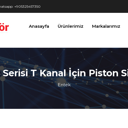
 Kanal İçin Piston Silindir Sensör" />
atsapp: +905325457350
Anasayfa
Ürünlerimiz
Markalarımız
erisi T Kanal İçin Piston S
Entek