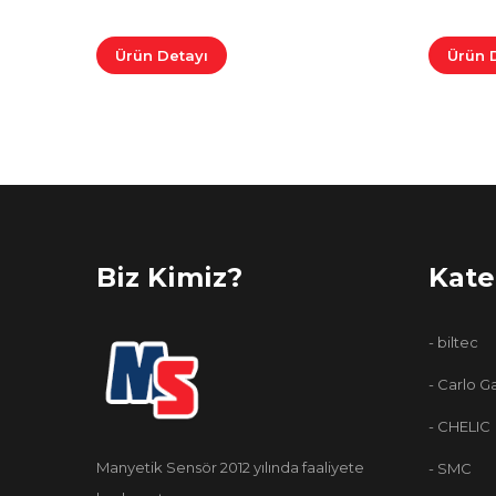
Ürün Detayı
Ürün 
Biz Kimiz?
Kate
- biltec
- Carlo G
- CHELIC
Manyetik Sensör 2012 yılında faaliyete
- SMC