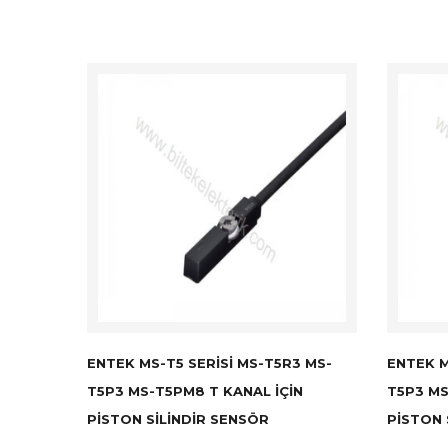
ENTEK MS-T5 SERISI MS-T5R3 MS-
ENTEK M
T5P3 MS-T5PM8 T KANAL İÇIN
T5P3 MS
PISTON SILINDIR SENSÖR
PISTON 