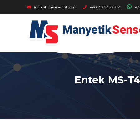
Buraya Tıklayıp Ulaşabilirsiniz - Entek - Entek MS-T4 Serisi T
info@biltekelektrik.com
+90 212 545 73 50
Wh
Entek MS-T4 S