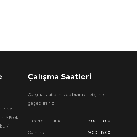
e
Çalışma Saatleri
Çalışma saatlerimizde bizimle iletişime
geçebilirsiniz.
Sk. No:1
zi A Blok
Pazartesi - Cuma :
8:00 - 18:00
bul /
Cumartesi:
9:00 - 15:00