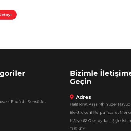
Detayı
goriler
Bizimle İletişim
Geçin
Adres
avazzi Endüktif Sensörler
Halit Rıfat Paşa Mh. Yüzer Havuz 
Elektrokent Perpa Ticaret Merke
K:5 No:62 Okmeydanı, Şişli / İstan
TURKEY