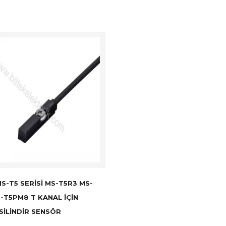
S-T5 SERISI MS-T5R3 MS-
-T5PM8 T KANAL İÇIN
SILINDIR SENSÖR