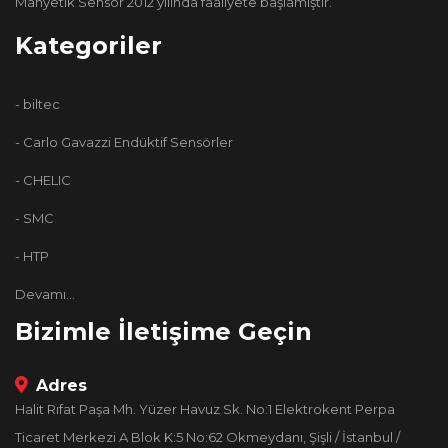
Manyetik Sensör 2012 yılında faaliyete başlamıştır.
Kategoriler
- biltec
- Carlo Gavazzi Endüktif Sensörler
- CHELIC
- SMC
- HTP
Devamı...
Bizimle İletişime Geçin
Adres
Halit Rıfat Paşa Mh. Yüzer Havuz Sk. No:1 Elektrokent Perpa
Ticaret Merkezi A Blok K:5 No:62 Okmeydanı, Şişli / İstanbul /