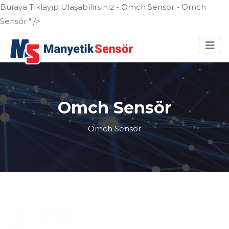
Buraya Tıklayıp Ulaşabilirsiniz - Omch Sensör - Omch
Sensör " />
Omch Sensör
Omch Sensör