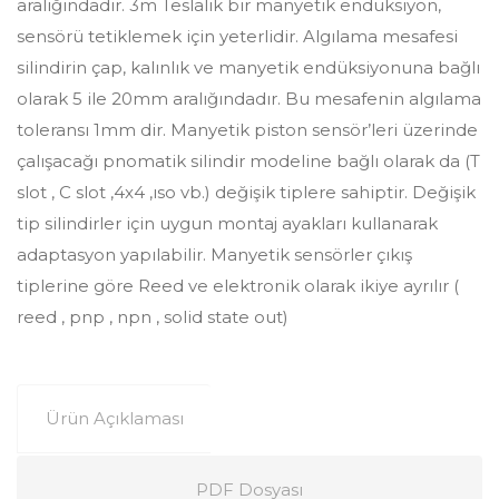
aralığındadır. 3m Teslalık bir manyetik endüksiyon,
sensörü tetiklemek için yeterlidir. Algılama mesafesi
silindirin çap, kalınlık ve manyetik endüksiyonuna bağlı
olarak 5 ile 20mm aralığındadır. Bu mesafenin algılama
toleransı 1mm dir. Manyetik piston sensör’leri üzerinde
çalışacağı pnomatik silindir modeline bağlı olarak da (T
slot , C slot ,4x4 ,ıso vb.) değişik tiplere sahiptir. Değişik
tip silindirler için uygun montaj ayakları kullanarak
adaptasyon yapılabilir. Manyetik sensörler çıkış
tiplerine göre Reed ve elektronik olarak ikiye ayrılır (
reed , pnp , npn , solid state out)
Ürün Açıklaması
PDF Dosyası