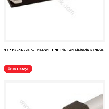
HTP HSL4N225-G - HSL4N - PNP PISTON SILINDIR SENSÖR
Ürün Detayı