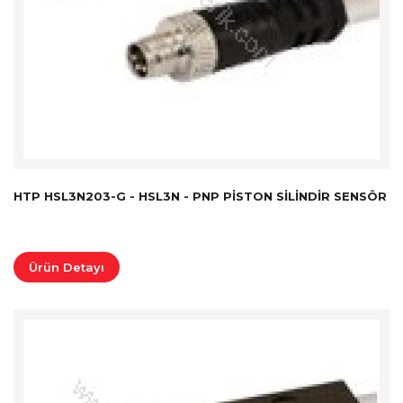
HTP HSL3N203-G - HSL3N - PNP PISTON SILINDIR SENSÖR
Ürün Detayı