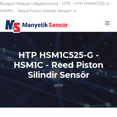
Buraya Tıklayıp Ulaşabilirsiniz - HTP - HTP HSM1C525-G -
HSM1C - Reed Piston Silindir Sensör" />
HTP HSM1C525-G -
HSM1C - Reed Piston
Silindir Sensör
HTP