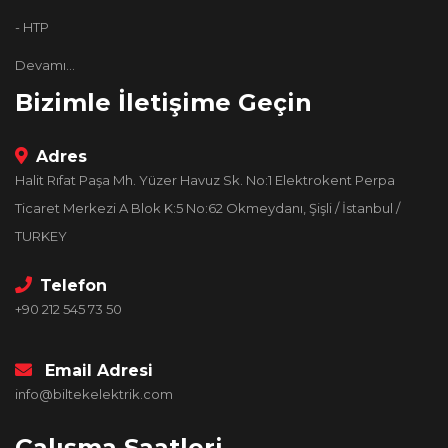
- HTP
Devamı...
Bizimle İletişime Geçin
Adres
Halit Rıfat Paşa Mh. Yüzer Havuz Sk. No:1 Elektrokent Perpa
Ticaret Merkezi A Blok K:5 No:62 Okmeydanı, Şişli / İstanbul /
TURKEY
Telefon
+90 212 545 73 50
Email Adresi
info@biltekelektrik.com
Çalışma Saatleri