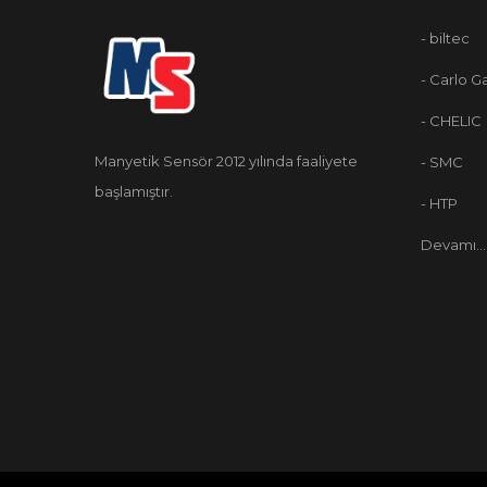
- biltec
- Carlo G
- CHELIC
Manyetik Sensör 2012 yılında faaliyete
- SMC
başlamıştır.
- HTP
Devamı...