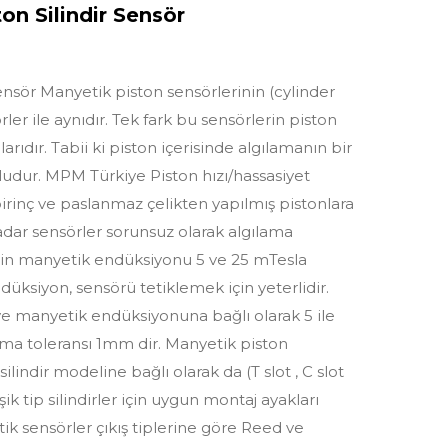
n Silindir Sensör
sör Manyetik piston sensörlerinin (cylinder
er ile aynıdır. Tek fark bu sensörlerin piston
ıdır. Tabii ki piston içerisinde algılamanın bir
ludur. MPM Türkiye Piston hızı/hassasiyet
irinç ve paslanmaz çelikten yapılmış pistonlara
kadar sensörler sorunsuz olarak algılama
rinin manyetik endüksiyonu 5 ve 25 mTesla
düksiyon, sensörü tetiklemek için yeterlidir.
k ve manyetik endüksiyonuna bağlı olarak 5 ile
ma toleransı 1mm dir. Manyetik piston
lindir modeline bağlı olarak da (T slot , C slot
işik tip silindirler için uygun montaj ayakları
ik sensörler çıkış tiplerine göre Reed ve