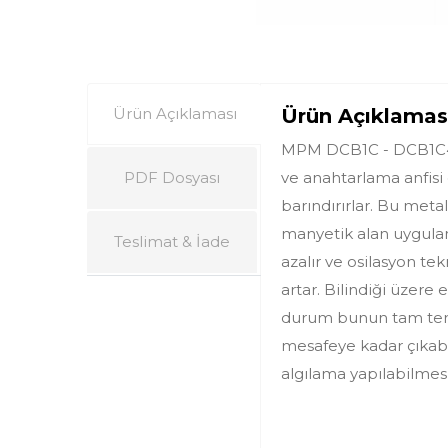
Ürün Açıklaması
Ürün Açıklamas
MPM DCB1C - DCB1C425 
PDF Dosyası
ve anahtarlama anfisi
barındırırlar. Bu metal
manyetik alan uygulan
Teslimat & İade
azalır ve osilasyon te
artar. Bilindiği üzere
durum bunun tam ters
mesafeye kadar çıkabil
algılama yapılabilmesid