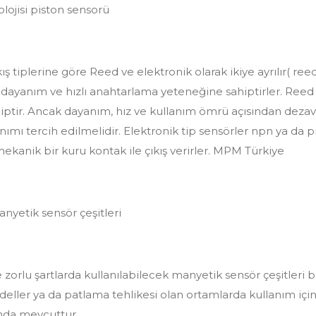
lojisi piston sensorü
ş tiplerine göre Reed ve elektronik olarak ikiye ayrılır( reed ,
dayanım ve hızlı anahtarlama yeteneğine sahiptirler. Reed çı
iptir. Ancak dayanım, hız ve kullanım ömrü açısından dezavan
ımı tercih edilmelidir. Elektronik tip sensörler npn ya da pnp
ekanik bir kuru kontak ile çıkış verirler. MPM Türkiye
yetik sensör çeşitleri
orlu şartlarda kullanılabilecek manyetik sensör çeşitleri
deller ya da patlama tehlikesi olan ortamlarda kullanım içi
ında mevcuttur.