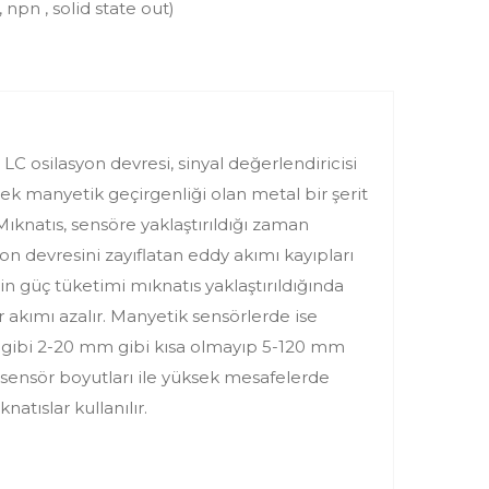
, npn , solid state out)
C osilasyon devresi, sinyal değerlendiricisi
k manyetik geçirgenliği olan metal bir şerit
 Mıknatıs, sensöre yaklaştırıldığı zaman
n devresini zayıflatan eddy akımı kayıpları
rin güç tüketimi mıknatıs yaklaştırıldığında
r akımı azalır. Manyetik sensörlerde ise
 gibi 2-20 mm gibi kısa olmayıp 5-120 mm
 sensör boyutları ile yüksek mesafelerde
natıslar kullanılır.