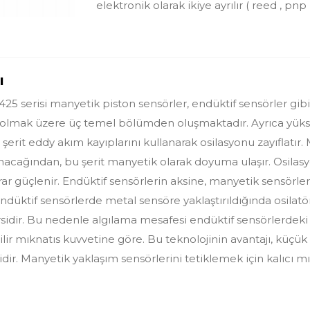
elektronik olarak ikiye ayrılır ( reed , pnp 
ı
serisi manyetik piston sensörler, endüktif sensörler gibi L
 olmak üzere üç temel bölümden oluşmaktadır. Ayrıca yükse
 şerit eddy akım kayıplarını kullanarak osilasyonu zayıflatır.
acağından, bu şerit manyetik olarak doyuma ulaşır. Osilasyo
krar güçlenir. Endüktif sensörlerin aksine, manyetik sensörle
 endüktif sensörlerde metal sensöre yaklaştırıldığında osilatö
idir. Bu nedenle algılama mesafesi endüktif sensörlerdeki
ir mıknatıs kuvvetine göre. Bu teknolojinin avantajı, küçük
ir. Manyetik yaklaşım sensörlerini tetiklemek için kalıcı mık