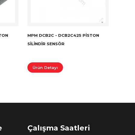
STON
MPM DCB2C - DCB2C425 PISTON
SILINDIR SENSÖR
Ürün Detayı
e
Çalışma Saatleri