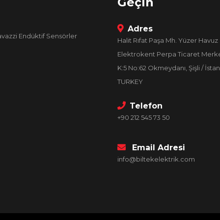
Geçin
Adres
avazzi Endüktif Sensörler
Halit Rıfat Paşa Mh. Yüzer Havuz 
Elektrokent Perpa Ticaret Merke
K:5 No:62 Okmeydanı, Şişli / İstan
TURKEY
Telefon
+90 212 545 73 50
Email Adresi
info@biltekelektrik.com