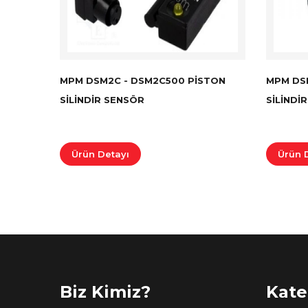
MPM DSM2C - DSM2C500 PISTON
MPM DSM
SILINDIR SENSÖR
SILINDI
Ürün Detayı
Ürün 
Biz Kimiz?
Kate