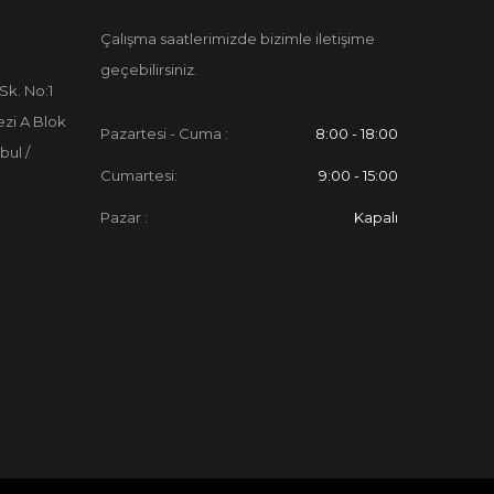
Çalışma saatlerimizde bizimle iletişime
geçebilirsiniz.
Sk. No:1
zi A Blok
Pazartesi - Cuma :
8:00 - 18:00
bul /
Cumartesi:
9:00 - 15:00
Pazar :
Kapalı