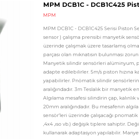
MPM DCB1C - DCB1C425 Pisto
MPM
MPM DCB1C - DCB1C425 Serisi Piston Sen
sensor ) çalışma prensibi manyetik sensörl
üzerinde çalışmak üzere tasarlamış olmalar
parçası olan mıknatısın bulunması zorun
Manyetik silindir sensörleri alüminyum, p
adapte edilebilirler. 5m/s piston hızına 
yapabilirler. Pnömatik silindir sensörle
aralığındadır. 3m Teslalık bir manyetik en
Algılama mesafesi silindirin çap, kalınlı
20mm aralığındadır. Bu mesafenin algıla
sensör’leri üzerinde çalışacağı pnomatik si
,4x4 ,ıso vb.) değişik tiplere sahiptir. Değ
kullanarak adaptasyon yapılabilir. Manyet