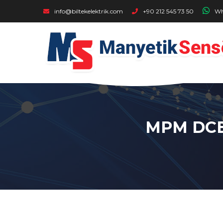
Buraya Tıklayıp Ulaşabilirsiniz - MPM - MPM DCB1C - DCB1C4
info@biltekelektrik.com
+90 212 545 73 50
Wh
MPM DCB1