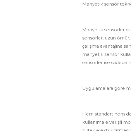
Manyetik sensör tekno
Manyetik sensörler çıkı
sensörler, uzun ömür, 
çalışma avantajına sah
manyetik sensör kullan
sensörler ise sadece m
Uygulamalara göre man
Hem standart hem de z
kullanıma elverişli mo
biltek elektrik firmas