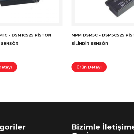
1C - DSM1C525 PISTON
MPM DSM5C - DSM5C525 PI
R SENSÖR
SILINDIR SENSÖR
Detayı
Ürün Detayı
goriler
Bizimle İletişim