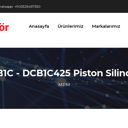
25 Piston Silindir Sensör" />
atsapp: +905325457350
Anasayfa
Ürünlerimiz
Markalarımız
C - DCB1C425 Piston Silind
MPM