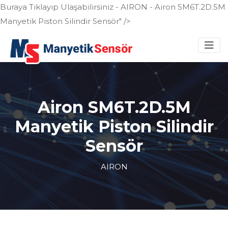
Buraya Tıklayıp Ulaşabilirsiniz - AIRON - Airon SM6T.2D.5M
Manyetik Piston Silindir Sensör" />
Airon SM6T.2D.5M
Manyetik Piston Silindir
Sensör
AIRON