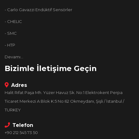
- Carlo Gavazzi Endüktif Sensörler
- CHELIC
- SMC
- HTP
Devamı...
Bizimle İletişime Geçin
Adres
Halit Rıfat Paşa Mh. Yüzer Havuz Sk. No:1 Elektrokent Perpa
Ticaret Merkezi A Blok K:5 No:62 Okmeydanı, Şişli / İstanbul /
TURKEY
Telefon
+90 212 545 73 50