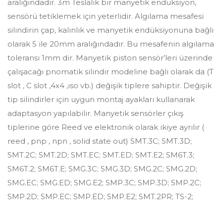
aralığındadır. 3m Teslalık bir manyetik endüksiyon,
sensörü tetiklemek için yeterlidir. Algılama mesafesi
silindirin çap, kalınlık ve manyetik endüksiyonuna bağlı
olarak 5 ile 20mm aralığındadır. Bu mesafenin algılama
toleransı 1mm dir. Manyetik piston sensör’leri üzerinde
çalışacağı pnomatik silindir modeline bağlı olarak da (T
slot , C slot ,4x4 ,ıso vb.) değişik tiplere sahiptir. Değişik
tip silindirler için uygun montaj ayakları kullanarak
adaptasyon yapılabilir. Manyetik sensörler çıkış
tiplerine göre Reed ve elektronik olarak ikiye ayrılır (
reed , pnp , npn , solid state out) SMT.3C; SMT.3D;
SMT.2C; SMT.2D; SMT.EC; SMT.ED; SMT.E2; SM6T.3;
SM6T.2; SM6T.E; SMG.3C; SMG.3D; SMG.2C; SMG.2D;
SMG.EC; SMG.ED; SMG.E2; SMP.3C; SMP.3D; SMP.2C;
SMP.2D; SMP.EC; SMP.ED; SMP.E2; SMT.2PR; TS-2;