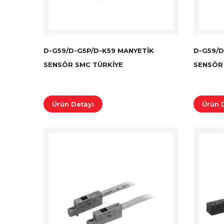
D-G59/D-G5P/D-K59 MANYETIK
D-G59/D
SENSÖR SMC TÜRKİYE
SENSÖR
Ürün Detayı
Ürün 