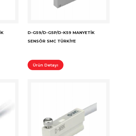
IK
D-G59/D-G5P/D-K59 MANYETIK
SENSÖR SMC TÜRKİYE
Ürün Detayı