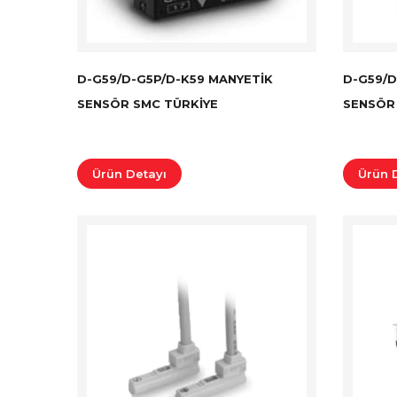
D-G59/D-G5P/D-K59 MANYETIK
D-G59/D
SENSÖR SMC TÜRKİYE
SENSÖR
Ürün Detayı
Ürün 