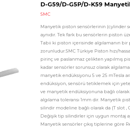
D-G59/D-G5P/D-K59 Manyeti
SMC
Manyetik piston sensörlerinin (cylinder s
aynıdır. Tek fark bu sensörlerin piston ü
Tabii ki piston içerisinde algılamanın bi
zorunludur.SMC Türkiye Piston hızı/hassa
pirinç ve paslanmaz çelikten yapılmış pis
kadar sensörler sorunsuz olarak algılama 
manyetik endüksiyonu 5 ve 25 mTesla aral
endüksiyon, sensörü tetiklemek için yeterl
ve manyetik endüksiyonuna bağlı olarak 
algılama toleransı 1mm dir. Manyetik pis
silindir modeline bağlı olarak da (T slot , C
Değişik tip silindirler için uygun montaj 
Manyetik sensörler çıkış tiplerine göre Re