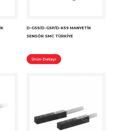
IK
D-G59/D-G5P/D-K59 MANYETIK
SENSÖR SMC TÜRKİYE
Ürün Detayı