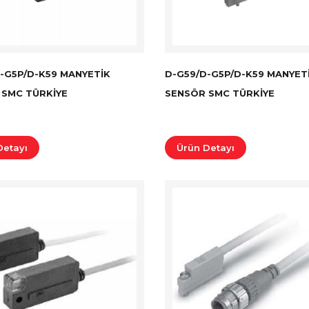
-G5P/D-K59 MANYETIK
D-G59/D-G5P/D-K59 MANYET
 SMC TÜRKİYE
SENSÖR SMC TÜRKİYE
Detayı
Ürün Detayı