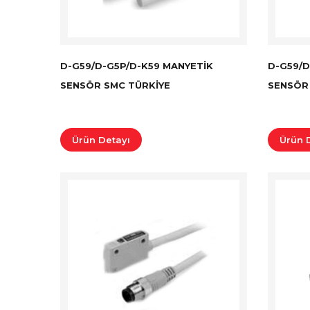
D-G59/D-G5P/D-K59 MANYETIK
D-G59/D
SENSÖR SMC TÜRKİYE
SENSÖR
Ürün Detayı
Ürün 