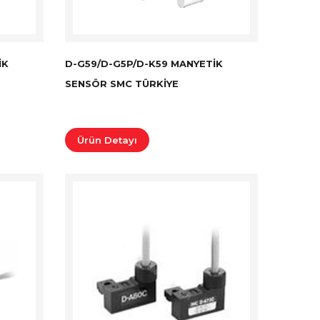
IK
D-G59/D-G5P/D-K59 MANYETIK
SENSÖR SMC TÜRKİYE
Ürün Detayı