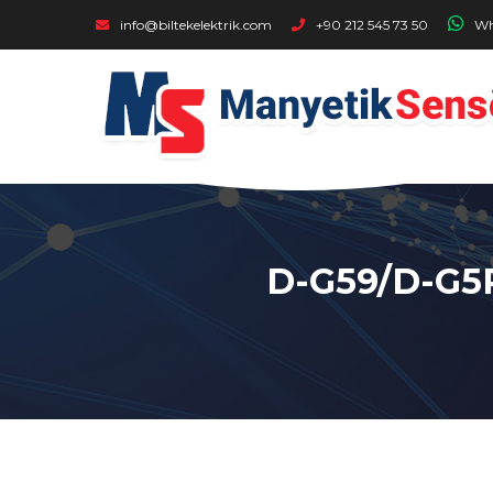
Buraya Tıklayıp Ulaşabilirsiniz - SMC - D-G59/D-G5P/D-K5
info@biltekelektrik.com
+90 212 545 73 50
Wh
D-G59/D-G5