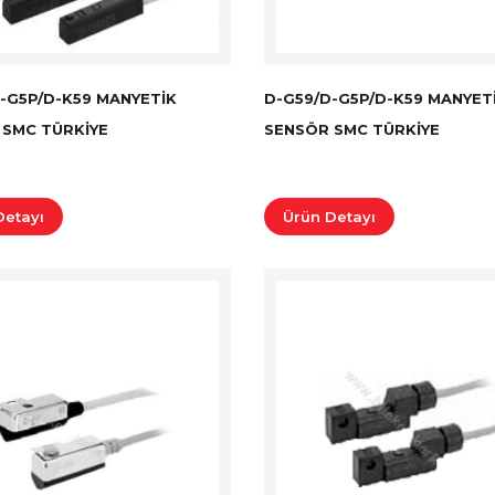
-G5P/D-K59 MANYETIK
D-G59/D-G5P/D-K59 MANYET
 SMC TÜRKİYE
SENSÖR SMC TÜRKİYE
Detayı
Ürün Detayı