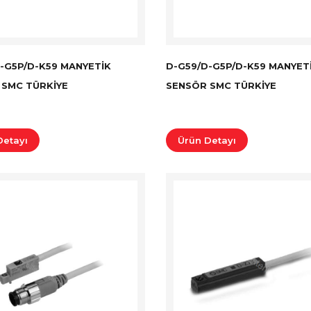
-G5P/D-K59 MANYETIK
D-G59/D-G5P/D-K59 MANYET
 SMC TÜRKİYE
SENSÖR SMC TÜRKİYE
Detayı
Ürün Detayı