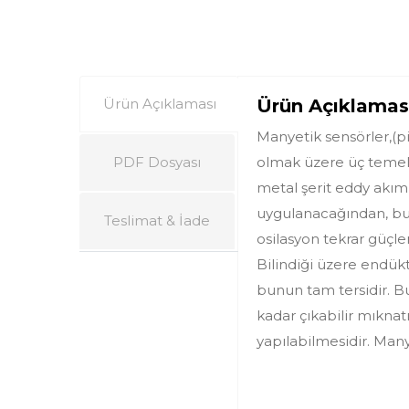
Ürün Açıklaması
Ürün Açıklamas
Manyetik sensörler,(pi
PDF Dosyası
olmak üzere üç temel 
metal şerit eddy akım 
uygulanacağından, bu ş
Teslimat & İade
osilasyon tekrar güçle
Bilindiği üzere endükt
bunun tam tersidir. B
kadar çıkabilir mıknat
yapılabilmesidir. Manye