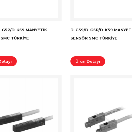
-G5P/D-K59 MANYETIK
D-G59/D-G5P/D-K59 MANYET
 SMC TÜRKİYE
SENSÖR SMC TÜRKİYE
Detayı
Ürün Detayı