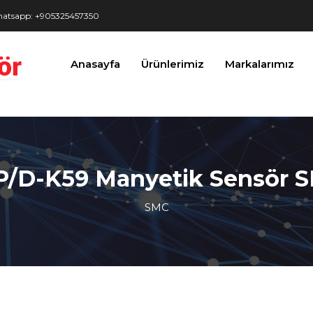
9 Manyetik Sensör SMC TÜRKİYE" />
atsapp: +905325457350
Anasayfa
Ürünlerimiz
Markalarımız
P/D-K59 Manyetik Sensör 
SMC