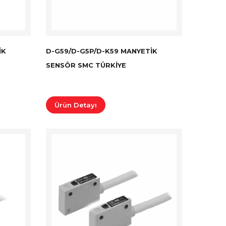
IK
D-G59/D-G5P/D-K59 MANYETIK
SENSÖR SMC TÜRKİYE
Ürün Detayı