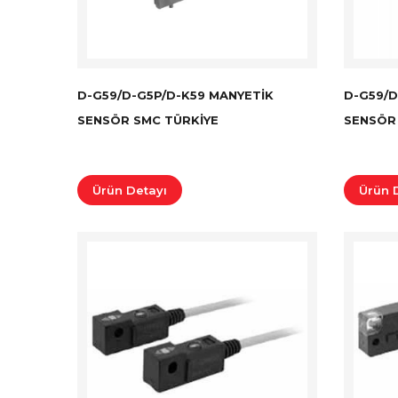
D-G59/D-G5P/D-K59 MANYETIK
D-G59/D
SENSÖR SMC TÜRKİYE
SENSÖR
Ürün Detayı
Ürün 