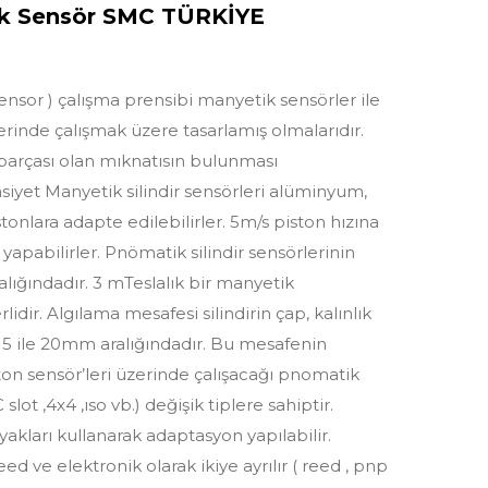
k Sensör SMC TÜRKİYE
ensor ) çalışma prensibi manyetik sensörler ile
zerinde çalışmak üzere tasarlamış olmalarıdır.
r parçası olan mıknatısın bulunması
siyet Manyetik silindir sensörleri alüminyum,
tonlara adapte edilebilirler. 5m/s piston hızına
yapabilirler. Pnömatik silindir sensörlerinin
ığındadır. 3 mTeslalık bir manyetik
idir. Algılama mesafesi silindirin çap, kalınlık
5 ile 20mm aralığındadır. Bu mesafenin
ton sensör’leri üzerinde çalışacağı pnomatik
 slot ,4x4 ,ıso vb.) değişik tiplere sahiptir.
ayakları kullanarak adaptasyon yapılabilir.
ed ve elektronik olarak ikiye ayrılır ( reed , pnp