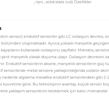
, npn , solid state out) Özellikler
ı
ston sensor) endüktif sensörler gibi LC osilasyon devresi, si
bölümden oluşmaktadır. Ayrıca yüksek manyetik geçirgenliği
kayıplarını kullanarak osilasyonu zayıflatır. Mıknatıs, sensö
erit manyetik olarak doyuma ulaşır. Osilasyon devresini zay
nir. Endüktif sensörlerin aksine, manyetik sensörlerin güç tük
if sensörlerde metal sensöre yaklaştırıldığında osilatör akı
u nedenle algılama mesafesi endüktif sensörlerdeki gibi 
ıs kuvvetine göre. Bu teknolojinin avantajı, küçük sensör bo
tik yaklaşım sensörlerini tetiklemek için kalıcı mıknatıslar k