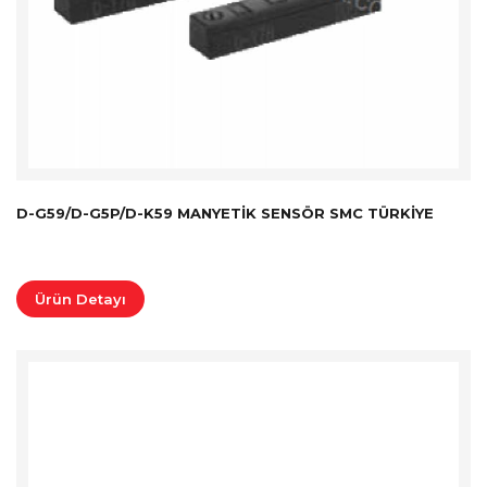
D-G59/D-G5P/D-K59 MANYETIK SENSÖR SMC TÜRKİYE
Ürün Detayı