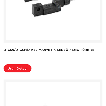
D-G59/D-G5P/D-K59 MANYETIK SENSÖR SMC TÜRKİYE
Ürün Detayı