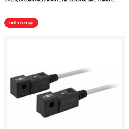
D-G59/D-G5P/D-K59 MANYETIK SENSÖR SMC TÜRKİYE
Ürün Detayı