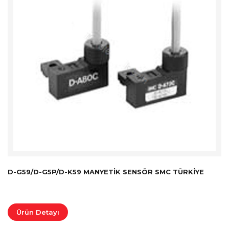
D-G59/D-G5P/D-K59 MANYETIK SENSÖR SMC TÜRKİYE
Ürün Detayı