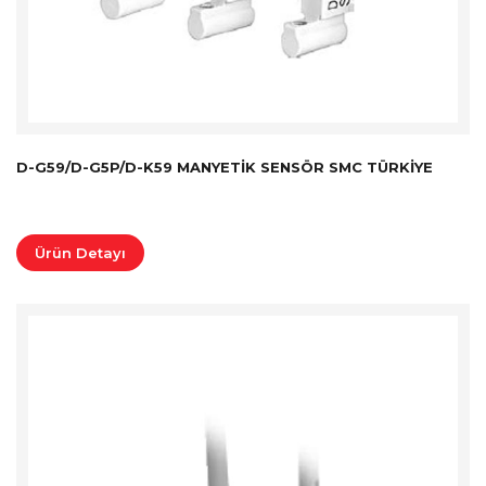
D-G59/D-G5P/D-K59 MANYETIK SENSÖR SMC TÜRKİYE
Ürün Detayı