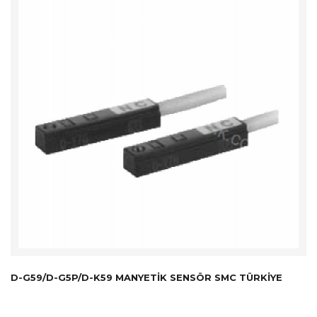
D-G59/D-G5P/D-K59 MANYETIK SENSÖR SMC TÜRKİYE