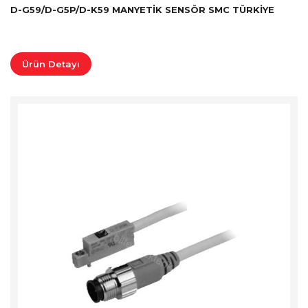
D-G59/D-G5P/D-K59 MANYETIK SENSÖR SMC TÜRKİYE
Ürün Detayı