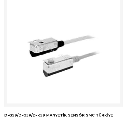
D-G59/D-G5P/D-K59 MANYETIK SENSÖR SMC TÜRKİYE