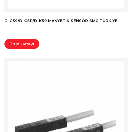
D-G59/D-G5P/D-K59 MANYETIK SENSÖR SMC TÜRKİYE
Ürün Detayı