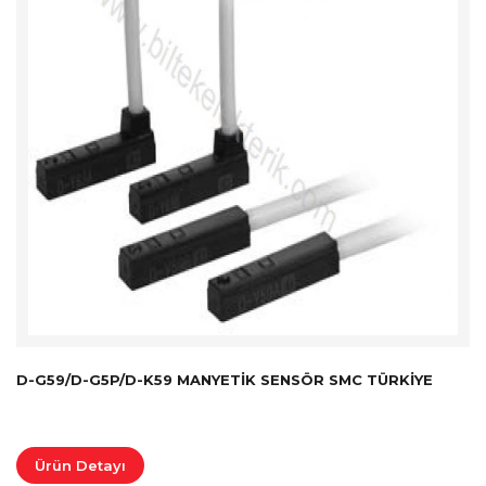
D-G59/D-G5P/D-K59 MANYETIK SENSÖR SMC TÜRKİYE
Ürün Detayı