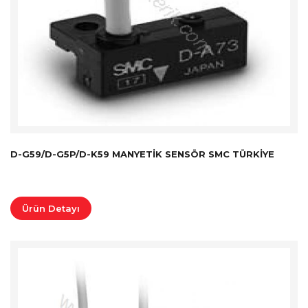
D-G59/D-G5P/D-K59 MANYETIK SENSÖR SMC TÜRKİYE
Ürün Detayı