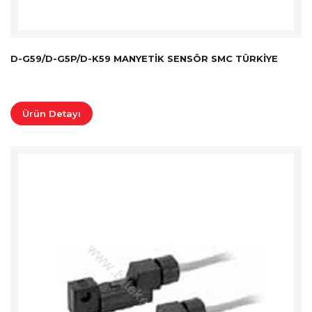
D-G59/D-G5P/D-K59 MANYETIK SENSÖR SMC TÜRKİYE
Ürün Detayı