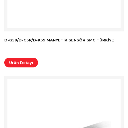
D-G59/D-G5P/D-K59 MANYETIK SENSÖR SMC TÜRKİYE
Ürün Detayı