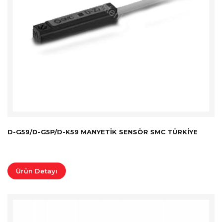
D-G59/D-G5P/D-K59 MANYETIK SENSÖR SMC TÜRKİYE
Ürün Detayı