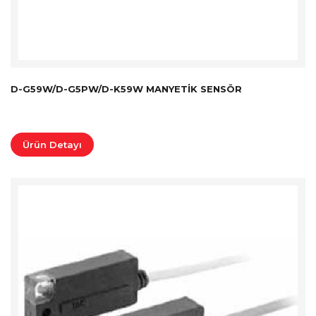
D-G59W/D-G5PW/D-K59W MANYETIK SENSÖR
Ürün Detayı