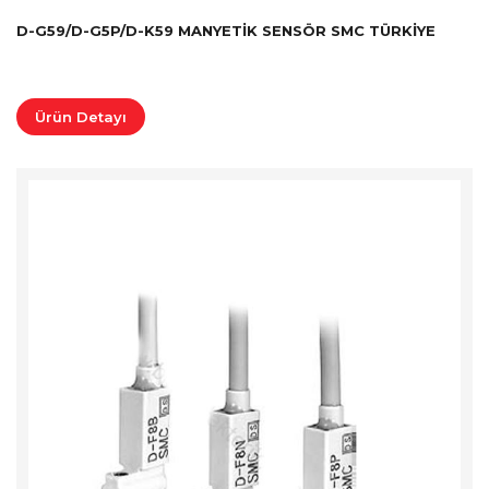
D-G59/D-G5P/D-K59 MANYETIK SENSÖR SMC TÜRKİYE
Ürün Detayı