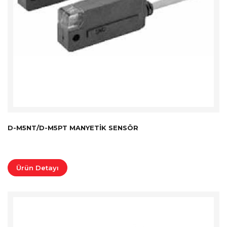
D-M5NT/D-M5PT MANYETIK SENSÖR
Ürün Detayı