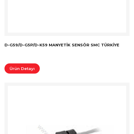
D-G59/D-G5P/D-K59 MANYETIK SENSÖR SMC TÜRKİYE
Ürün Detayı