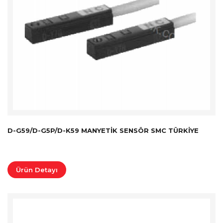
D-G59/D-G5P/D-K59 MANYETIK SENSÖR SMC TÜRKİYE
Ürün Detayı