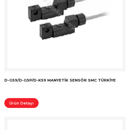
D-G59/D-G5P/D-K59 MANYETIK SENSÖR SMC TÜRKİYE
Ürün Detayı