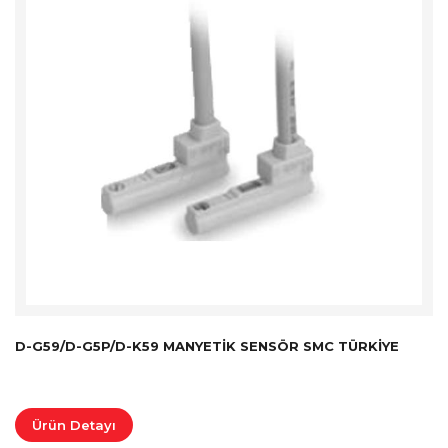
D-G59/D-G5P/D-K59 MANYETIK SENSÖR SMC TÜRKİYE
Ürün Detayı