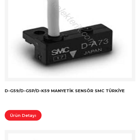
D-G59/D-G5P/D-K59 MANYETIK SENSÖR SMC TÜRKİYE
Ürün Detayı