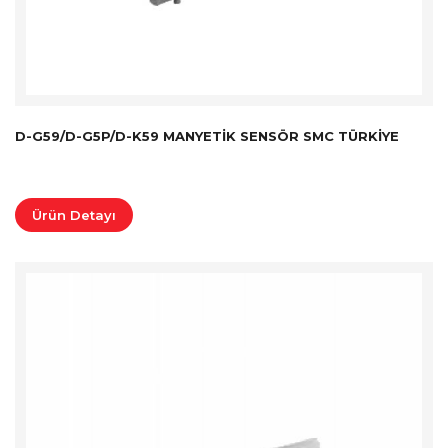
D-G59/D-G5P/D-K59 MANYETIK SENSÖR SMC TÜRKİYE
Ürün Detayı