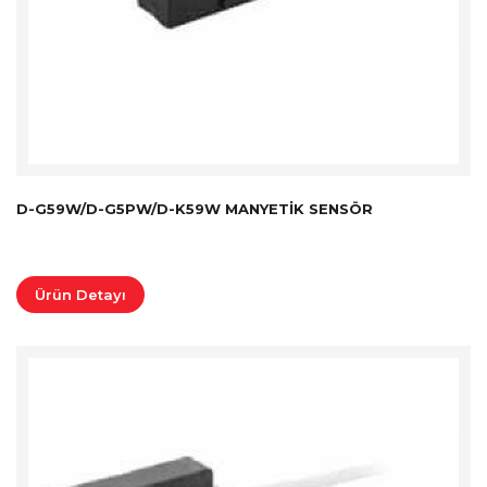
D-G59W/D-G5PW/D-K59W MANYETIK SENSÖR
Ürün Detayı