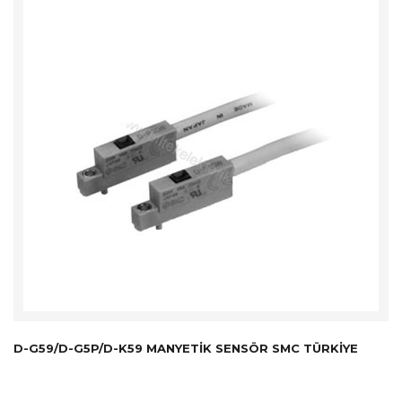
D-G59/D-G5P/D-K59 MANYETIK SENSÖR SMC TÜRKİYE