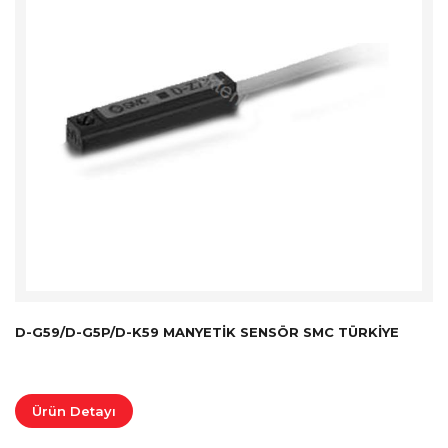
D-G59/D-G5P/D-K59 MANYETIK SENSÖR SMC TÜRKİYE
Ürün Detayı