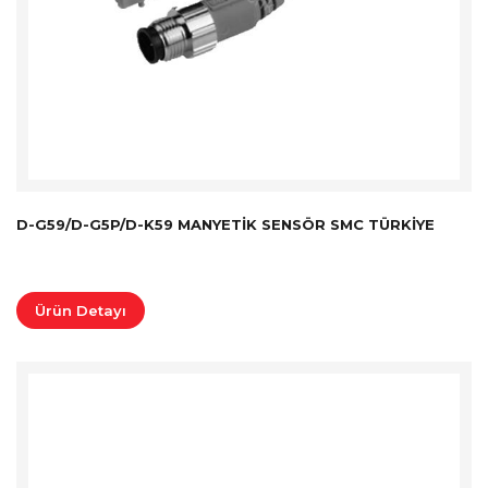
D-G59/D-G5P/D-K59 MANYETIK SENSÖR SMC TÜRKİYE
Ürün Detayı