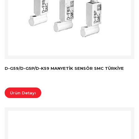
D-G59/D-G5P/D-K59 MANYETIK SENSÖR SMC TÜRKİYE
Ürün Detayı