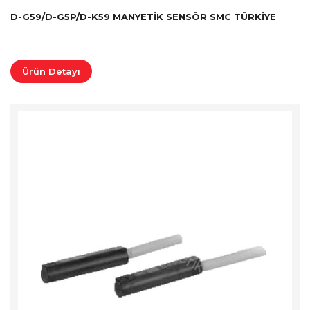
D-G59/D-G5P/D-K59 MANYETIK SENSÖR SMC TÜRKİYE
Ürün Detayı