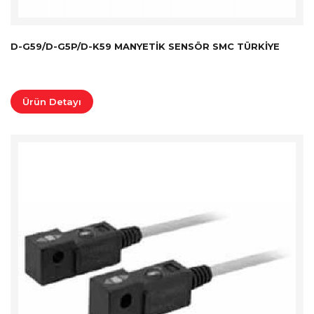
D-G59/D-G5P/D-K59 MANYETIK SENSÖR SMC TÜRKİYE
Ürün Detayı