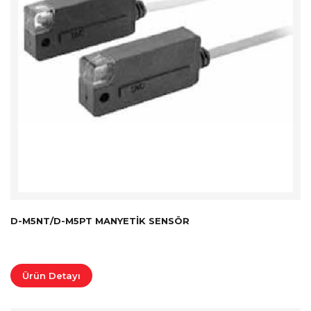
D-M5NT/D-M5PT MANYETIK SENSÖR
Ürün Detayı