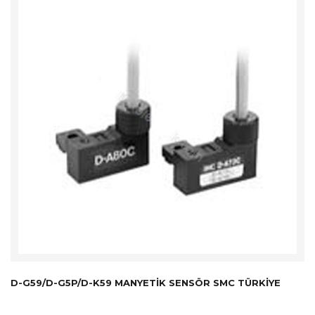
D-G59/D-G5P/D-K59 MANYETIK SENSÖR SMC TÜRKİYE