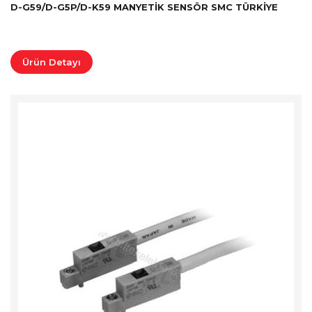
D-G59/D-G5P/D-K59 MANYETIK SENSÖR SMC TÜRKİYE
Ürün Detayı