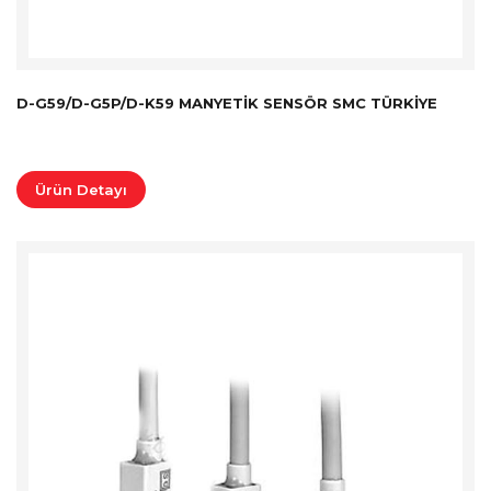
D-G59/D-G5P/D-K59 MANYETIK SENSÖR SMC TÜRKİYE
Ürün Detayı