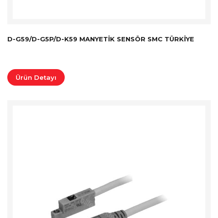
D-G59/D-G5P/D-K59 MANYETIK SENSÖR SMC TÜRKİYE
Ürün Detayı