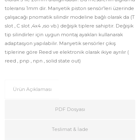
toleransı 1mm dir. Manyetik piston sensör’leri üzerinde
çalışacağı pnomatik silindir modeline bağlı olarak da (T
slot , C slot ,4x4 ,ıso vb.) değişik tiplere sahiptir. Değişik
tip silindirler için uygun montaj ayakları kullanarak
adaptasyon yapılabilir. Manyetik sensörler çıkış
tiplerine göre Reed ve elektronik olarak ikiye ayrılır (
reed , pnp , npn , solid state out)
Ürün Açıklaması
PDF Dosyası
Teslimat & İade