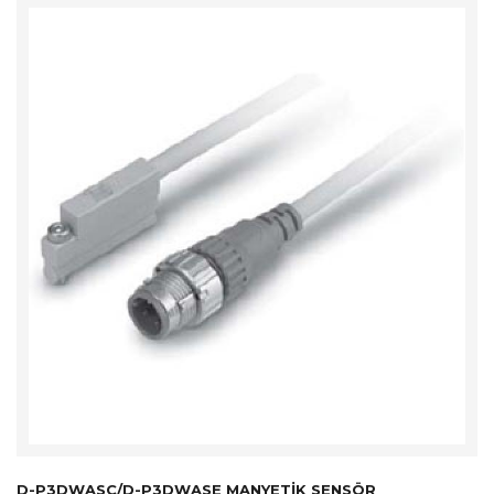
D-P3DWASC/D-P3DWASE MANYETIK SENSÖR